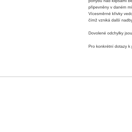
pohybu nad klipsami be
připevněny v daném mís
Vícesměrné křivky ved
čímž vzniká další nadb
Dovolené odchylky jsou
Pro konkrétní dotazy k 