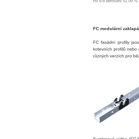
Rv 6-8 děrování 51.00 %
FC modulární zaklapá
FC fasádní profily js
kotevních profilů nebo
různých verzích pro bě
Systémová výška (FC fa