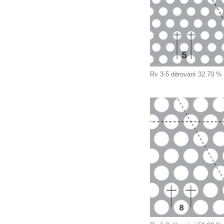
Rv 3-5 děrování 32.70 %