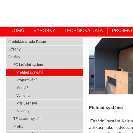
DOMŮ
VÝROBKY
TECHNICKÁ DATA
PROJEKT
Produktová řada Kalzip
Střechy
Fasády
FC fasádní systém
Přehled systémů
Projektování
Montáž
Výměna
Příslušenství
Přehled systému
Skladby
TF fasádní systém
Fasádní systém Kalzip
Profily
aplikaci jako odvětr