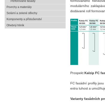
formovaného hliníkov
Perforované fasády
modulárního zaklapáva
Povrchy a materiály
dodávané roll formovan
Solární a zelené střechy
Komponenty a příslušenství
Ohebný hliník
Prospekt
Kalzip FC fa
FC fasádní profily jso
extra tuhost a umožňuje
Varianty fasádních pr