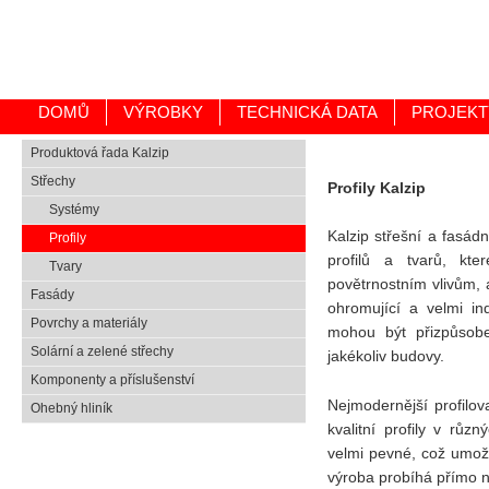
DOMŮ
VÝROBKY
TECHNICKÁ DATA
PROJEKT
Produktová řada Kalzip
Střechy
Profily Kalzip
Systémy
Kalzip střešní a fasádn
Profily
profilů a tvarů, kte
Tvary
povětrnostním vlivům, 
Fasády
ohromující a velmi ind
Povrchy a materiály
mohou být přizpůsobe
Solární a zelené střechy
jakékoliv budovy.
Komponenty a příslušenství
Nejmodernější profilov
Ohebný hliník
kvalitní profily v růz
velmi pevné, což umož
výroba probíhá přímo n