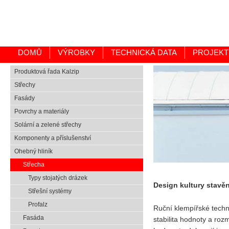
DOMŮ
VÝROBKY
TECHNICKÁ DATA
PROJEKT
Produktová řada Kalzip
Střechy
Fasády
Povrchy a materiály
Solární a zelené střechy
Komponenty a příslušenství
Ohebný hliník
Střecha
Typy stojatých drázek
Design kultury stavěn
Střešní systémy
Profalz
Ruční klempířské techno
Fasáda
stabilita hodnoty a roz