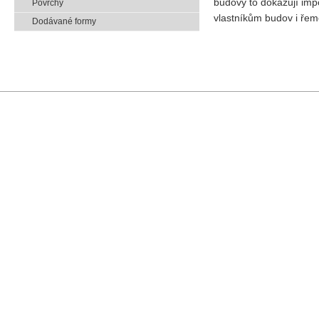
budovy to dokazují imp
Povrchy
vlastníkům budov i řeme
Dodávané formy