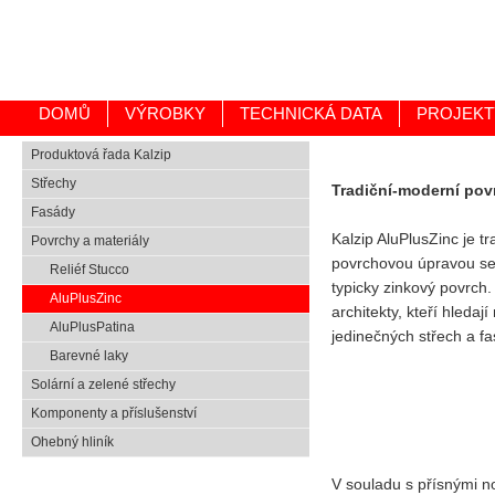
DOMŮ
VÝROBKY
TECHNICKÁ DATA
PROJEKT
Produktová řada Kalzip
Střechy
Tradiční-moderní pov
Fasády
Kalzip AluPlusZinc je t
Povrchy a materiály
povrchovou úpravou se 
Reliéf Stucco
typicky zinkový povrch.
AluPlusZinc
architekty, kteří hledaj
AluPlusPatina
jedinečných střech a fa
Barevné laky
Solární a zelené střechy
Komponenty a příslušenství
Ohebný hliník
V souladu s přísnými n