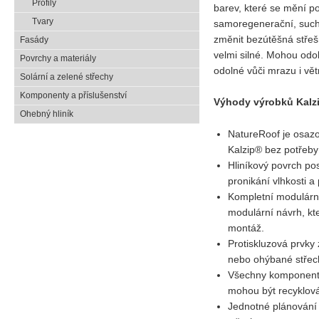
Profily
barev, které se mění p
Tvary
samoregenerační, such
změnit bezútěšná střeš
Fasády
velmi silné. Mohou odo
Povrchy a materiály
odolné vůči mrazu i vět
Solární a zelené střechy
Komponenty a příslušenství
Výhody výrobků Kalz
Ohebný hliník
NatureRoof je osazo
Kalzip® bez potřeby 
Hliníkový povrch po
pronikání vlhkosti a
Kompletní modulární
modulární návrh, kt
montáž.
Protiskluzová prvky 
nebo ohýbané střec
Všechny komponenty 
mohou být recyklov
Jednotné plánování –