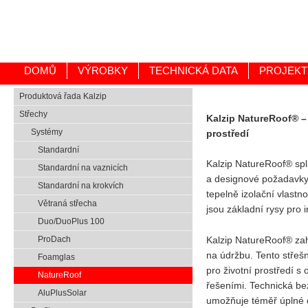
DOMŮ
VÝROBKY
TECHNICKÁ DATA
PROJEKT
Produktová řada Kalzip
Střechy
Kalzip NatureRoof® –
Systémy
prostředí
Standardní
Kalzip NatureRoof® spl
Standardní na vaznicích
a designové požadavky.
Standardní na krokvích
tepelně izolační vlastno
Větraná střecha
jsou základní rysy pro i
Duo/DuoPlus 100
Kalzip NatureRoof® zah
ProDach
na údržbu. Tento stře
Foamglas
pro životní prostředí s
NatureRoof
řešeními. Technická be
AluPlusSolar
umožňuje téměř úplné o